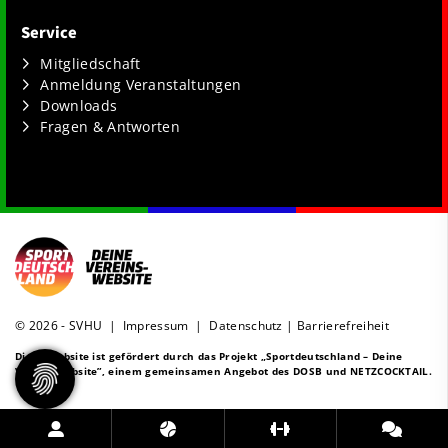
Service
Mitgliedschaft
Anmeldung Veranstaltungen
Downloads
Fragen & Antworten
© 2026 - SVHU |
Impressum
|
Datenschutz
|
Barrierefreiheit
Diese Website ist gefördert durch das Projekt
„Sportdeutschland – Deine
Vereinswebsite”
, einem gemeinsamen Angebot des DOSB und NETZCOCKTAIL.